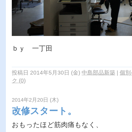
ｂｙ 一丁田
投稿日 2014年5月30日 (金)
中島部品新築
|
個別
ク (0)
2014年2月20日 (木)
改修スタート。
おもったほど筋肉痛もなく、