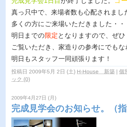
完成見学会1日目
が終了しました。
ゴ
真っ只中で、来場者数も心配されまし
多くの方にご来場いただきました・・
明日までの
限定
となりますので、ぜひ
ご覧いただき、家造りの参考にでもな
明日もスタッフ一同頑張ります！
投稿日 2009年5月 2日 (土)
H-House 新築
|
個
ック (0)
2009年4月27日 (月)
完成見学会のお知らせ。（指