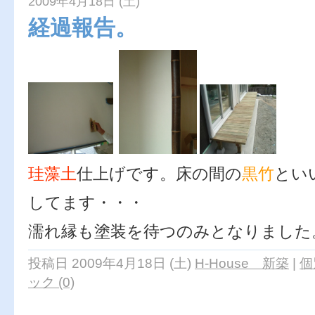
2009年4月18日 (土)
経過報告。
珪藻土
仕上げです。床の間の
黒竹
とい
してます・・・
濡れ縁も塗装を待つのみとなりました
投稿日 2009年4月18日 (土)
H-House 新築
|
個
ック (0)