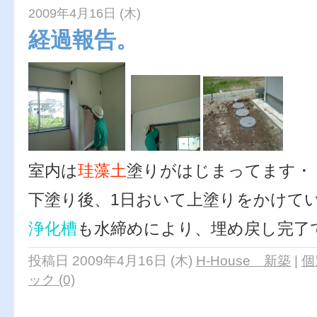
2009年4月16日 (木)
経過報告。
室内は
珪藻土
塗りがはじまってます・
下塗り後、1日おいて上塗りをかけて
浄化槽
も水締めにより、埋め戻し完了
投稿日 2009年4月16日 (木)
H-House 新築
|
個
ック (0)