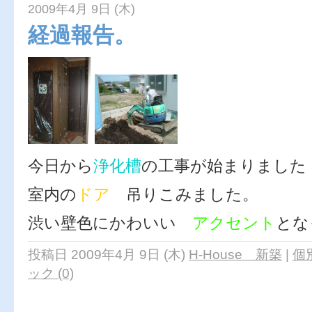
2009年4月 9日 (木)
経過報告。
今日から
浄化槽
の工事が始まりました
室内の
ドア
吊りこみました。
渋い壁色にかわいい
アクセント
とな
投稿日 2009年4月 9日 (木)
H-House 新築
|
個
ック (0)