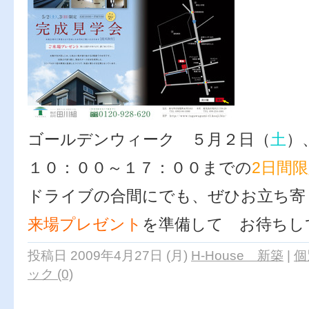
ゴールデンウィーク ５月２日（
土
）
１０：００～１７：００までの
2日間
ドライブの合間にでも、ぜひお立ち寄
来場プレゼント
を準備して お待ちし
投稿日 2009年4月27日 (月)
H-House 新築
|
個
ック (0)