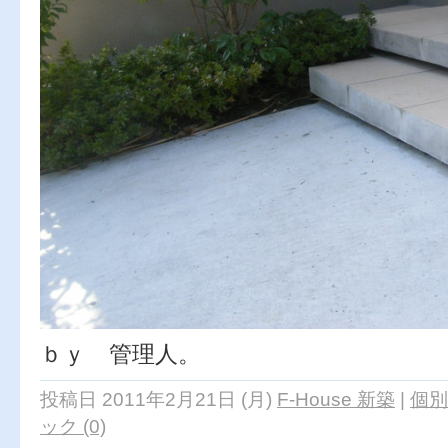
ｂｙ 管理人。
投稿日 2011年2月21日 (月)
F-House 新築
|
個別
ック (0)