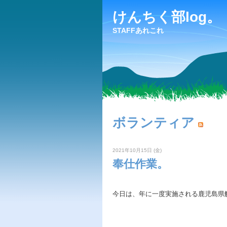
けんちく部log。
STAFFあれこれ
ボランティア
2021年10月15日 (金)
奉仕作業。
今日は、年に一度実施される鹿児島県