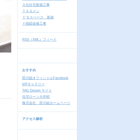
Ｓ社社宅新築工事
ＴＡＧメン
Ｙ’Ｓスペース 新築
Ｙ様邸改修工事
RSS（XML）フィード
おすすめ
田川組オフィシャルFacebook
6坪ギャラリー
TAG Design サイト
住宅ローン大作戦
株式会社 田川組ホームページ
アクセス解析