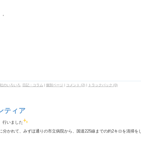
。。。
社のいろいろ
,
日記・コラム
|
個別ページ
|
コメント (2)
|
トラックバック (0)
ンティア
、行いました
に分かれて、みずほ通りの市立病院から、国道225線までの約2キロを清掃を