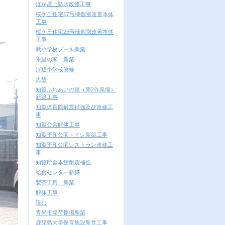
ほか屋上防水改修工事
桜ケ丘住宅17号棟個別改善本体
工事
桜ケ丘住宅26号棟個別改善本体
工事
武小学校プール新築
永里の家 新築
浮辺小学校改修
男飯
知覧ふれあいの里（第2作業場）
新築工事
知覧体育館耐震補強及び改修工
事
知覧公舎解体工事
知覧平和公園トイレ新築工事
知覧平和公園レストラン改修工
事
知覧庁舎本館耐震補強
給食センター新築
製茶工房 新築
解体工事
読む
青果市場荷捌場新築
鹿児島大学保育施設新営工事