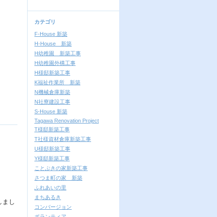
カテゴリ
F-House 新築
H-House 新築
H幼稚園 新築工事
H幼稚園外構工事
H様邸新築工事
K福祉作業所 新築
N機械倉庫新築
N社寮建設工事
S-House 新築
Tagawa Renovation Project
T様邸新築工事
T社様資材倉庫新築工事
U様邸新築工事
Y様邸新築工事
ことぶきの家新築工事
さつま町の家 新築
ふれあいの里
まちあるき
しまし
コンバージョン
ボランティア