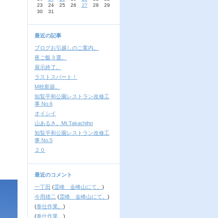
23
24
25
26
27
28
29
30
31
最近の記事
ブログお引越しのご案内。
夜ご飯３選。
展示終了。
ラストスパート！
M校新築。
知覧平和公園レストラン改修工
事 No.6
オイシイ
山あるき。Mt.Takachiho
知覧平和公園レストラン改修工
事 No.5
２０
最近のコメント
一丁田
(
霊峰 金峰山にて。
)
今用雄二
(
霊峰 金峰山にて。
)
(
奉仕作業。
)
(
奉仕作業。
)