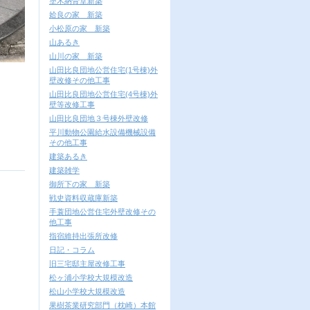
塗木納骨堂新築
姶良の家 新築
小松原の家 新築
山あるき
山川の家 新築
山田比良団地公営住宅(1号棟)外
壁改修その他工事
山田比良団地公営住宅(4号棟)外
壁等改修工事
山田比良団地３号棟外壁改修
平川動物公園給水設備機械設備
その他工事
建築あるき
建築雑学
御所下の家 新築
戦史資料収蔵庫新築
手蓑団地公営住宅外壁改修その
他工事
指宿維持出張所改修
日記・コラム
旧三宅邸主屋改修工事
松ヶ浦小学校大規模改造
松山小学校大規模改造
果樹茶業研究部門（枕崎）本館