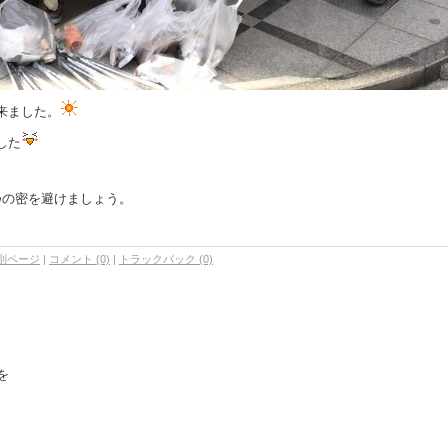
来ました。
した
つの密を避けましょう。
別ページ
|
コメント (0)
|
トラックバック (0)
を