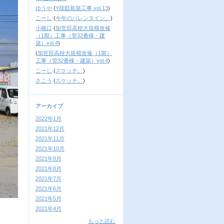
ゆうや
(
Y様邸新築工事 vol.13
)
こーし
(
今年のバレンタイン。
)
小橋口
(
加世田高校大規模改修
（1期）工事（管32番棟・建
築）vol.4
)
(
加世田高校大規模改修（1期）
工事（管32番棟・建築）vol.4
)
こーし
(
スケッチ。
)
さこう
(
スケッチ。
)
アーカイブ
2022年1月
2021年12月
2021年11月
2021年10月
2021年9月
2021年8月
2021年7月
2021年6月
2021年5月
2021年4月
もっと読む