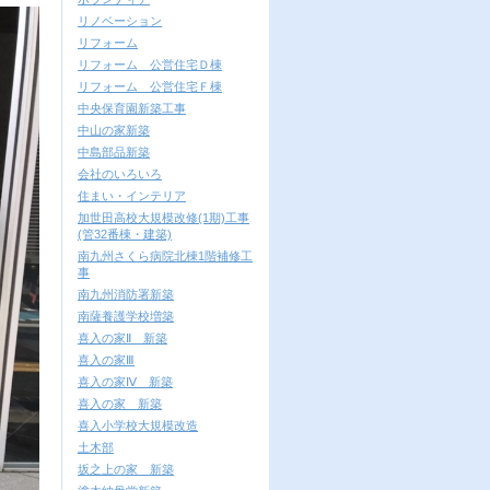
リノベーション
リフォーム
リフォーム 公営住宅Ｄ棟
リフォーム 公営住宅Ｆ棟
中央保育園新築工事
中山の家新築
中島部品新築
会社のいろいろ
住まい・インテリア
加世田高校大規模改修(1期)工事
(管32番棟・建築)
南九州さくら病院北棟1階補修工
事
南九州消防署新築
南薩養護学校増築
喜入の家Ⅱ 新築
喜入の家Ⅲ
喜入の家Ⅳ 新築
喜入の家 新築
喜入小学校大規模改造
土木部
坂之上の家 新築