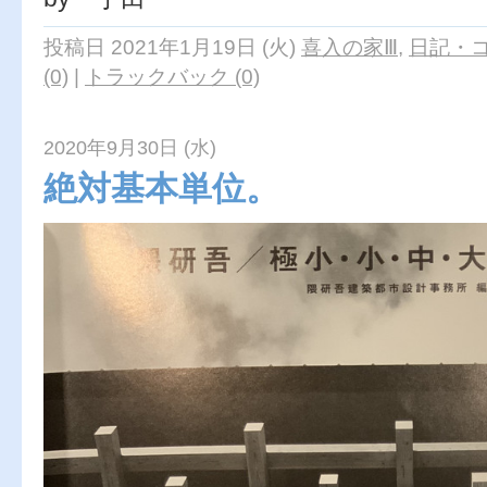
投稿日 2021年1月19日 (火)
喜入の家Ⅲ
,
日記・
(0)
|
トラックバック (0)
2020年9月30日 (水)
絶対基本単位。