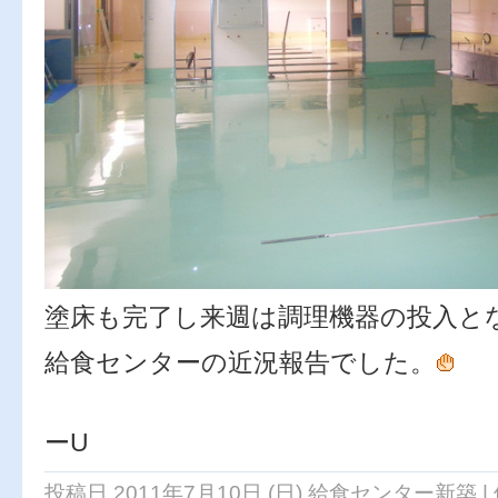
塗床も完了し来週は調理機器の投入と
給食センターの近況報告でした。
By 
ーU
投稿日 2011年7月10日 (日)
給食センター新築
|