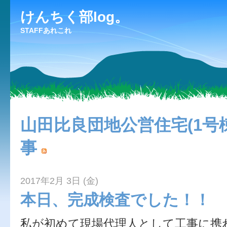
けんちく部log。
STAFFあれこれ
山田比良団地公営住宅(1号
事
2017年2月 3日 (金)
本日、完成検査でした！！
私が初めて現場代理人として工事に携